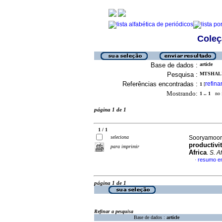
Coleç
Base de dados :
article
Pesquisa :
MTSHALI,
Referências encontradas :
refina
1
[
Mostrando:
1 .. 1
no f
página 1 de 1
1 / 1
seleciona
Sooryamoort
productivit
para imprimir
Africa
.
S. Afr
resumo em
·
página 1 de 1
Refinar a pesquisa
Base de dados :
article