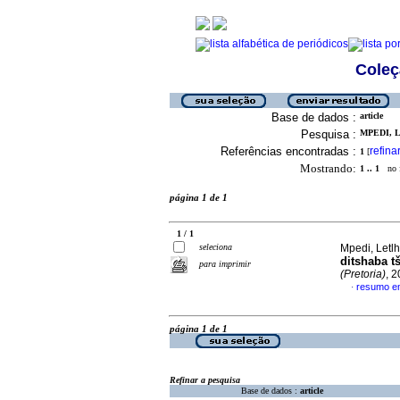
Coleç
Base de dados :
article
Pesquisa :
MPEDI, 
Referências encontradas :
refina
1
[
Mostrando:
1 .. 1
no f
página 1 de 1
1 / 1
seleciona
Mpedi, Letl
ditshaba t
para imprimir
(Pretoria)
, 
resumo em
·
página 1 de 1
Refinar a pesquisa
Base de dados :
article