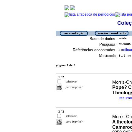
Coleç
Base de dados :
article
Pesquisa :
MORRIS-
Referências encontradas :
refina
2
[
Mostrando:
1 .. 2
no f
página 1 de 1
1 / 2
seleciona
Morris-Ch
Pope? Co
para imprimir
Theolog
resumo
·
2 / 2
seleciona
Morris-Ch
A theolo
para imprimir
Camero