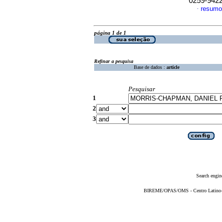
0259-942
resumo
·
página 1 de 1
Refinar a pesquisa
Base de dados :
article
Pesquisar
1
2
3
Search engin
BIREME/OPAS/OMS - Centro Latino-Am