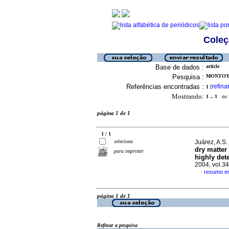
Coleç
Base de dados :
article
Pesquisa :
MONTOYA,
Referências encontradas :
refina
1
[
Mostrando:
1 .. 1
no f
página 1 de 1
1 / 1
seleciona
Juárez, A.S. 
dry matter
para imprimir
highly det
2004, vol.3
resumo em
·
página 1 de 1
Refinar a pesquisa