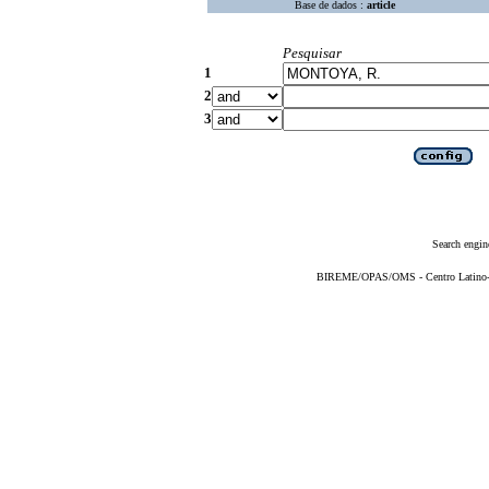
Base de dados :
article
Pesquisar
1
2
3
Search engin
BIREME/OPAS/OMS - Centro Latino-Am