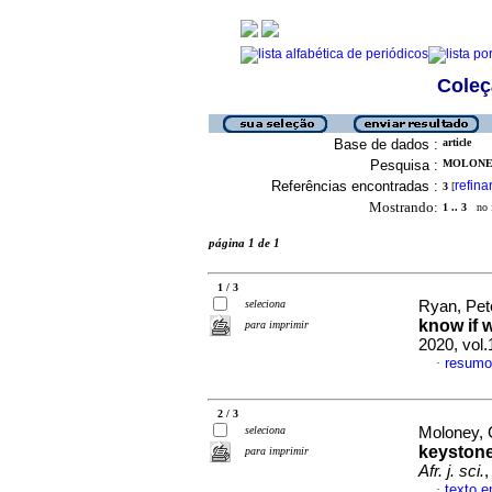
Coleç
Base de dados :
article
Pesquisa :
MOLONEY
Referências encontradas :
refina
3
[
Mostrando:
1 .. 3
no f
página 1 de 1
1 / 3
seleciona
Ryan, Pete
know if 
para imprimir
2020, vol.
resumo
·
2 / 3
seleciona
Moloney, 
keystone
para imprimir
Afr. j. sci.
,
texto e
·