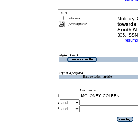
3 / 3
seleciona
Moloney, C
towards 
para imprimir
South Af
305. ISSN
resumo
·
página 1 de 1
Refinar a pesquisa
Base de dados :
article
Pesquisar
1
2
3