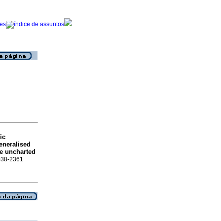
ic
neralised
he uncharted
0038-2361