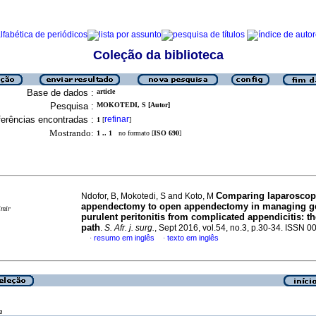
Coleção da biblioteca
Base de dados :
article
Pesquisa :
MOKOTEDI, S [Autor]
erências encontradas :
refinar
1
[
]
Mostrando:
1 .. 1
no formato [
ISO 690
]
Comparing laparoscop
Ndofor, B, Mokotedi, S and Koto, M
appendectomy to open appendectomy in managing ge
imir
purulent peritonitis from complicated appendicitis: t
path
.
S. Afr. j. surg.
, Sept 2016, vol.54, no.3, p.30-34. ISSN 
resumo em inglês
texto em inglês
·
·
a