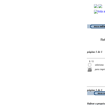
Ref
página 1 de 1
1 / 1
seleciona
para impr
página 1 de 1
Refinar a pesquis