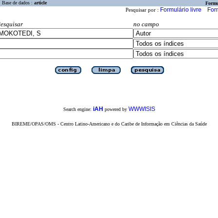
Base de dados :
article
Formu
Formulário livre
For
Pesquisar por :
esquisar
no campo
iAH
WWWISIS
Search engine:
powered by
BIREME/OPAS/OMS - Centro Latino-Americano e do Caribe de Informação em Ciências da Saúde