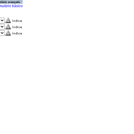
lário avançado
mulário básico