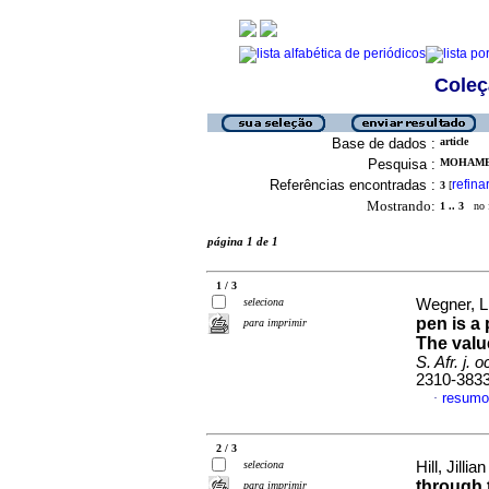
Coleç
Base de dados :
article
Pesquisa :
MOHAMED
Referências encontradas :
refina
3
[
Mostrando:
1 .. 3
no f
página 1 de 1
1 / 3
seleciona
Wegner, L
pen is a
para imprimir
The value
S. Afr. j. 
2310-383
resumo
·
2 / 3
seleciona
Hill, Jillian
through 
para imprimir