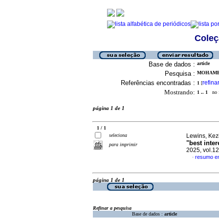
Coleç
Base de dados :
article
Pesquisa :
MOHAMED
Referências encontradas :
refina
1
[
Mostrando:
1 .. 1
no f
página 1 de 1
1 / 1
seleciona
Lewins, Kezi
"best inter
para imprimir
2025, vol.1
resumo em
·
página 1 de 1
Refinar a pesquisa
Base de dados :
article