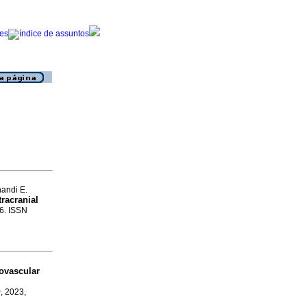
andi E.
racranial
-6. ISSN
ovascular
)
, 2023,