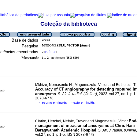
Coleção da biblioteca
Base de dados :
article
Pesquisa :
MNGOMEZULU, VICTOR [Autor]
erências encontradas :
refinar
2
[
]
Mostrando:
1 .. 2
no formato [
ISO 690
]
Mkhize, Nomasonto N., Mngomezulu, Victor and Buthelezi, Th
Accuracy of CT angiography for detecting ruptured int
imir
aneurysms
.
S. Afr. J. radiol. (Online)
, 2023, vol.27, no.1, p.1
2078-6778
resumo em inglês
texto em inglês
·
·
End
Clarke, Herchel, Nefale, Trevor and Mngomezulu, Victor
management of intracranial aneurysms at Chris Hani
imir
Baragwanath Academic Hospital
.
S. Afr. J. radiol. (Online
vol.27, no.1, p.1-5. ISSN 2078-6778