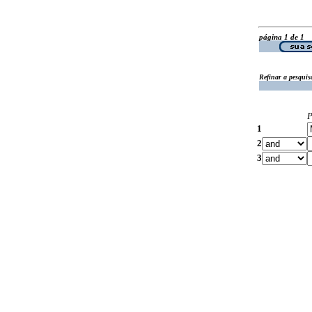
página 1 de 1
Refinar a pesquis
P
1
2
3