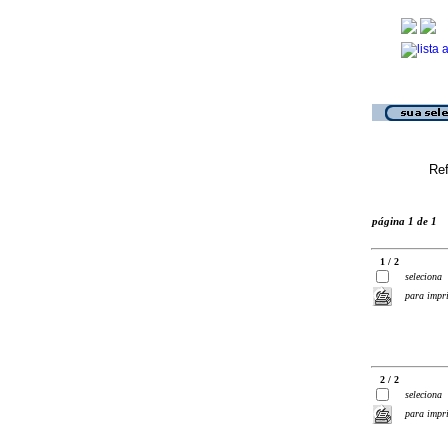
Ref
página 1 de 1
1 / 2
seleciona
para impr
2 / 2
seleciona
para impr