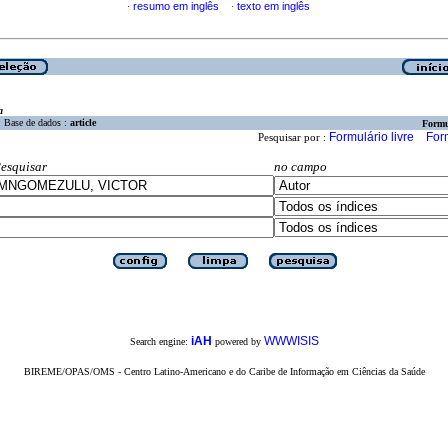
resumo em inglês
texto em inglês
·
·
a
Base de dados :
article
Formu
Formulário livre
For
Pesquisar por :
esquisar
no campo
iAH
WWWISIS
Search engine:
powered by
BIREME/OPAS/OMS - Centro Latino-Americano e do Caribe de Informação em Ciências da Saúde