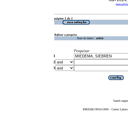
resumo
·
página 1 de 1
Refinar a pesquisa
Base de dados :
article
Pesquisar
1
2
3
Search engin
BIREME/OPAS/OMS - Centro Latino-Am