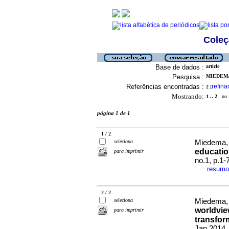
Coleç
Base de dados :
article
Pesquisa :
MIEDEMA,
Referências encontradas :
refina
2
[
Mostrando:
1 .. 2
no f
página 1 de 1
1 / 2
seleciona
Miedema,
educatio
para imprimir
no.1, p.1
resumo
·
2 / 2
seleciona
Miedema,
worldvie
para imprimir
transfor
Jan 2014,