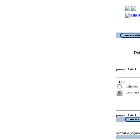
Ref
página 1 de 1
1 / 1
seleciona
para impr
página 1 de 1
Refinar a pesquis