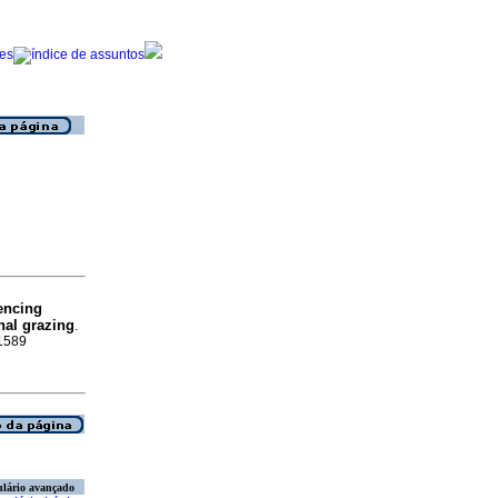
uencing
al grazing
.
-1589
lário avançado