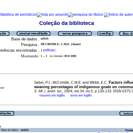
Coleção da biblioteca
Base de dados :
article
Pesquisa :
MCCRINDLE, C.M.E. [Autor]
erências encontradas :
refinar
1
[
]
Mostrando:
1 .. 1
no formato [
ISO 690
]
Factors infl
Sebei, P.J., McCrindle, C.M.E. and Webb, E.C.
weaning percentages of indigenous goats on commun
imir
S. Afr. j. anim. sci.
, 2004, vol.34, no.5, p.130-133. ISSN 0375
resumo em inglês
texto em inglês
·
·
a
Base de dados :
article
Formu