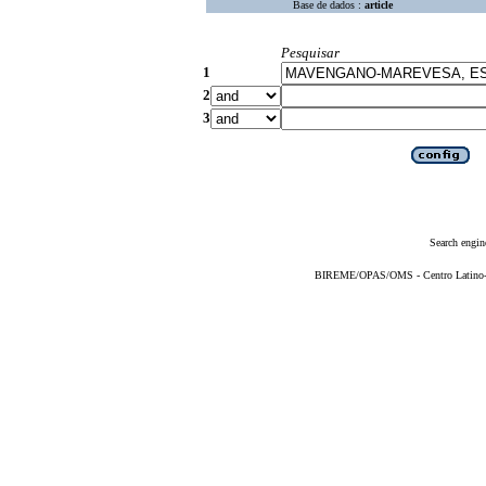
Base de dados :
article
Pesquisar
1
2
3
Search engin
BIREME/OPAS/OMS - Centro Latino-Am