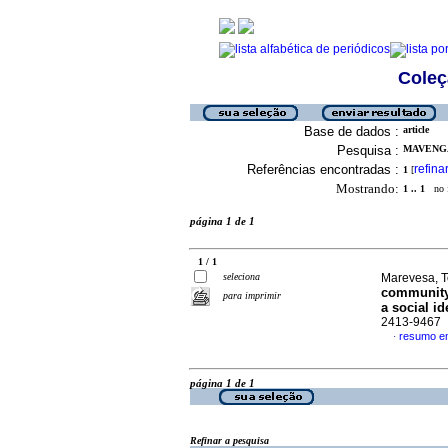
Coleç
Base de dados :
article
Pesquisa :
MAVENGA
Referências encontradas :
refina
1
[
Mostrando:
1 .. 1
no f
página 1 de 1
1 / 1
seleciona
Marevesa, 
community:
para imprimir
a social id
2413-9467
resumo em
·
página 1 de 1
Refinar a pesquisa