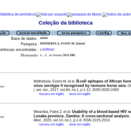
Coleção da biblioteca
Base de dados :
article
Pesquisa :
MATHEBULA, EVANS M. [Autor]
erências encontradas :
refinar
2
[
]
Mostrando:
1 .. 2
no formato [
ISO 690
]
B-cell epitopes of African hor
Mathebula, Evans M. et al.
virus serotype 4 recognised by immune horse sera
.
On
imir
j. vet. res.
, 2017, vol.84, no.1, p.1-12. ISSN 0030-2465
resumo em inglês
texto em inglês
·
·
Usability of a blood-based HIV sel
Mwamba, Fales Z. et al.
Lusaka province, Zambia: A cross-sectional analysis
.
imir
Med.
, 2025, vol.14, no.1, p.1-6. ISSN 2225-2010
resumo em inglês
texto em inglês
·
·