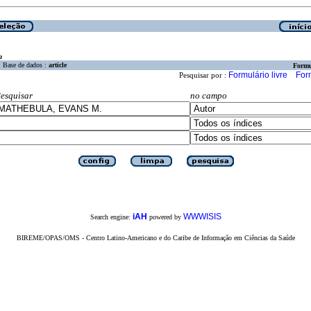
a
Base de dados :
article
Formu
Formulário livre
For
Pesquisar por :
esquisar
no campo
iAH
WWWISIS
Search engine:
powered by
BIREME/OPAS/OMS - Centro Latino-Americano e do Caribe de Informação em Ciências da Saúde