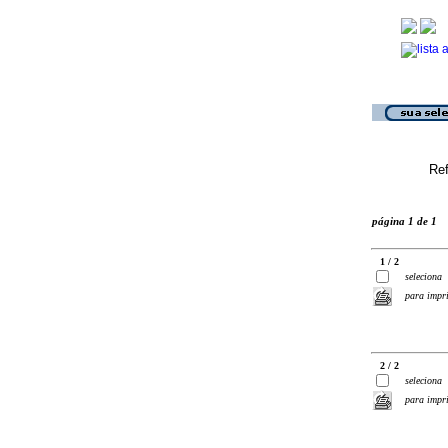
Ref
página 1 de 1
1 / 2
seleciona
para impr
2 / 2
seleciona
para impr