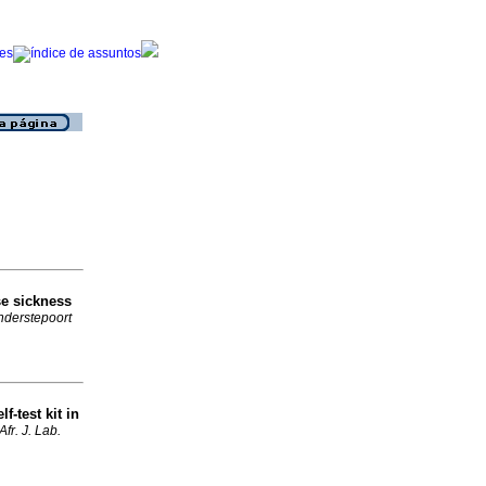
se sickness
derstepoort
f-test kit in
Afr. J. Lab.