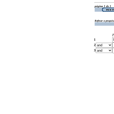
página 1 de 1
Refinar a pesquis
P
1
2
3