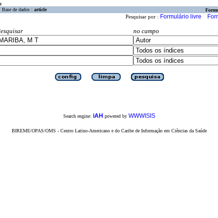
a
Base de dados :
article
Formu
Formulário livre
For
Pesquisar por :
esquisar
no campo
iAH
WWWISIS
Search engine:
powered by
BIREME/OPAS/OMS - Centro Latino-Americano e do Caribe de Informação em Ciências da Saúde