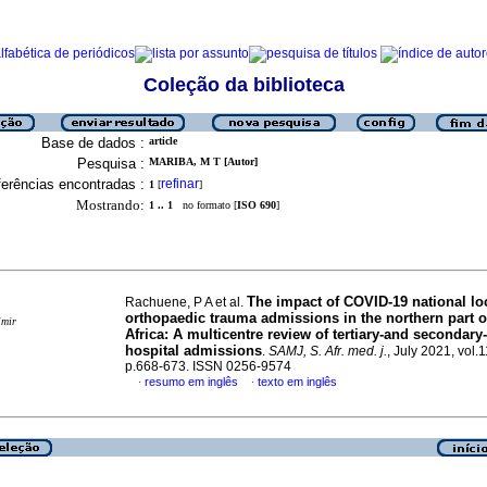
Coleção da biblioteca
Base de dados :
article
Pesquisa :
MARIBA, M T [Autor]
erências encontradas :
refinar
1
[
]
Mostrando:
1 .. 1
no formato [
ISO 690
]
The impact of COVID-19 national l
Rachuene, P A et al.
orthopaedic trauma admissions in the northern part 
imir
Africa: A multicentre review of tertiary-and secondary-
hospital admissions
.
SAMJ, S. Afr. med. j.
, July 2021, vol.1
p.668-673. ISSN 0256-9574
resumo em inglês
texto em inglês
·
·