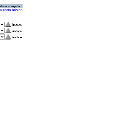
lário avançado
mulário básico