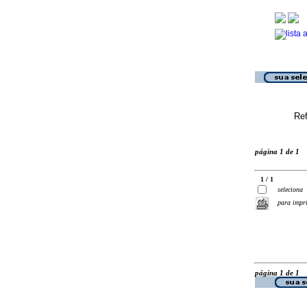
Ref
página 1 de 1
1 / 1
seleciona
para impr
página 1 de 1