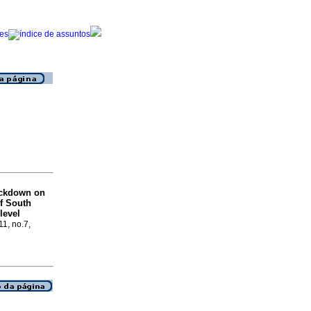
ockdown on
of South
level
11, no.7,