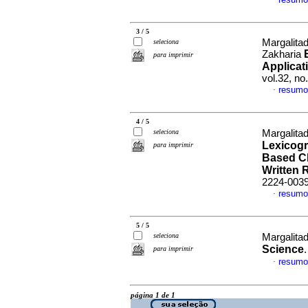
·
3 / 5
Margalita
seleciona
Zakharia
para imprimir
Applicat
vol.32, n
resumo
·
4 / 5
seleciona
Margalita
Lexicogr
para imprimir
Based C
Written 
2224-003
resumo
·
5 / 5
seleciona
Margalitad
Science
para imprimir
resumo
·
página 1 de 1