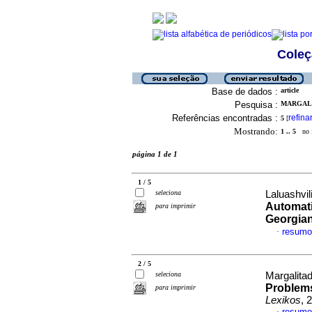
Coleç
Base de dados :
article
Pesquisa :
MARGALI
Referências encontradas :
refina
5
[
Mostrando:
1 .. 5
no f
página 1 de 1
1 / 5
seleciona
Laluashvil
Automati
para imprimir
Georgia
resumo
·
2 / 5
seleciona
Margalita
Problems
para imprimir
Lexikos
, 
resumo