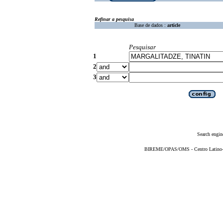
Refinar a pesquisa
Base de dados :
article
Pesquisar
1
2
3
Search engin
BIREME/OPAS/OMS - Centro Latino-Am