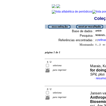
Coleç
Base de dados :
article
Pesquisa :
MARAIS, 
Referências encontradas :
refina
2
[
Mostrando:
1 .. 2
no f
página 1 de 1
1 / 2
seleciona
Marais, K
for doing
para imprimir
SPiL plus 
resumo
·
2 / 2
seleciona
Jansen va
Anthropo
para imprimir
Biosemio
sci.
, Apr 