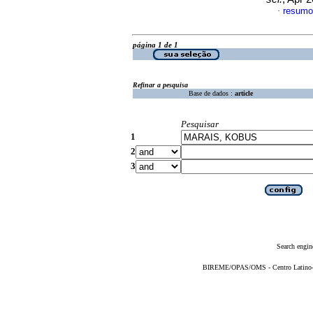
resumo
·
página 1 de 1
Refinar a pesquisa
Base de dados :
article
Pesquisar
1
2
3
Search engin
BIREME/OPAS/OMS - Centro Latino-Am