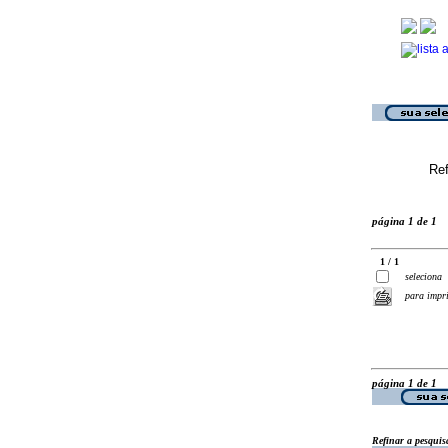
Ref
página 1 de 1
1 / 1
seleciona
para impr
página 1 de 1
Refinar a pesquis