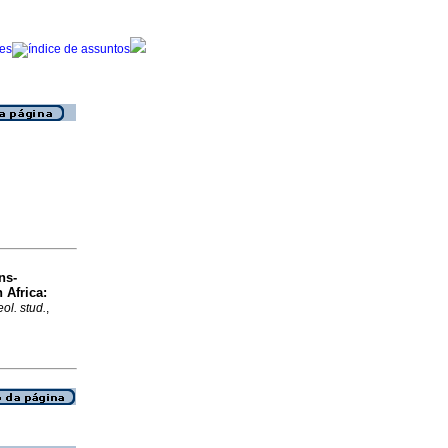
ns-
 Africa:
eol. stud.
,