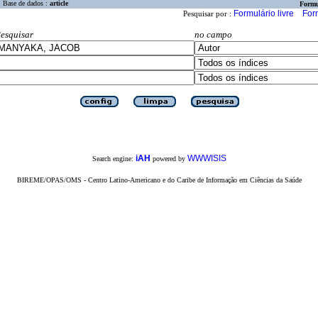
Base de dados :
article
Formu
Formulário livre
For
Pesquisar por :
esquisar
no campo
iAH
WWWISIS
Search engine:
powered by
BIREME/OPAS/OMS - Centro Latino-Americano e do Caribe de Informação em Ciências da Saúde