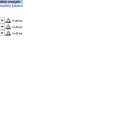
lário avançado
mulário básico