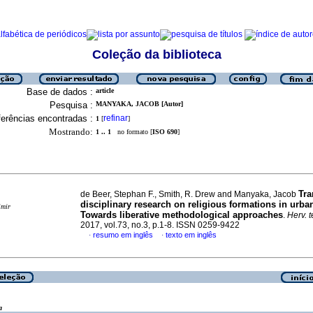
Coleção da biblioteca
Base de dados :
article
Pesquisa :
MANYAKA, JACOB [Autor]
erências encontradas :
refinar
1
[
]
Mostrando:
1 .. 1
no formato [
ISO 690
]
Tra
de Beer, Stephan F., Smith, R. Drew and Manyaka, Jacob
disciplinary research on religious formations in urban
imir
Towards liberative methodological approaches
.
Herv. t
2017, vol.73, no.3, p.1-8. ISSN 0259-9422
resumo em inglês
texto em inglês
·
·
a