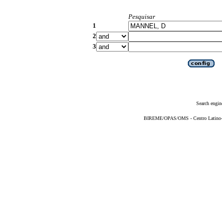
Pesquisar
1
2
3
Search engin
BIREME/OPAS/OMS - Centro Latino-Am