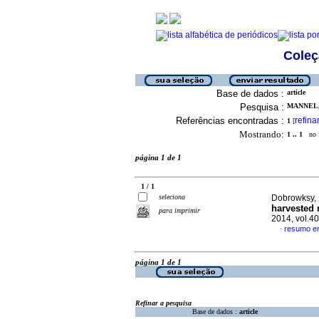
Coleç
Base de dados :
article
Pesquisa :
MANNEL, 
Referências encontradas :
refina
1
[
Mostrando:
1 .. 1
no f
página 1 de 1
1 / 1
seleciona
Dobrowksy, 
harvested 
para imprimir
2014, vol.4
resumo em
·
página 1 de 1
Refinar a pesquisa
Base de dados :
article