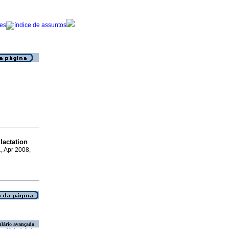
lactation
.
, Apr 2008,
lário avançado