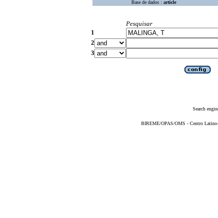
Base de dados :
article
Pesquisar
1
2
3
Search engin
BIREME/OPAS/OMS - Centro Latino-Am