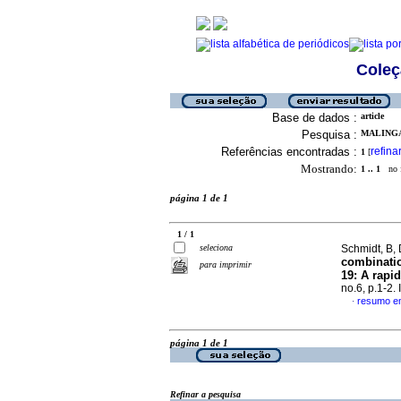
Coleç
Base de dados :
article
Pesquisa :
MALINGA,
Referências encontradas :
refina
1
[
Mostrando:
1 .. 1
no f
página 1 de 1
1 / 1
seleciona
Schmidt, B,
combinatio
para imprimir
19: A rapi
no.6, p.1-2
resumo em
·
página 1 de 1
Refinar a pesquisa