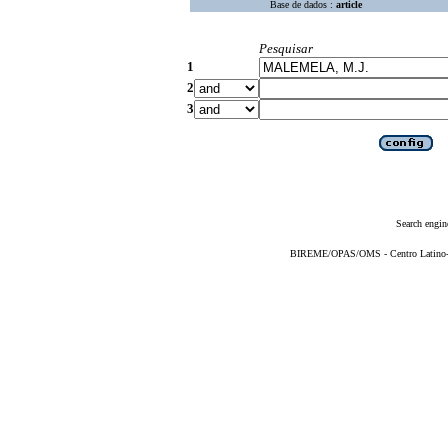
Base de dados :
article
Pesquisar
1
2
3
Search engin
BIREME/OPAS/OMS - Centro Latino-Am