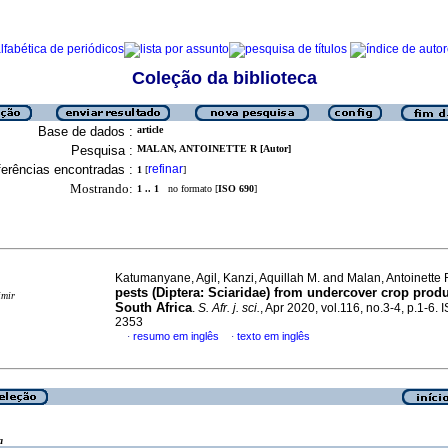
Coleção da biblioteca
Base de dados :
article
Pesquisa :
MALAN, ANTOINETTE R [Autor]
erências encontradas :
refinar
1
[
]
Mostrando:
1 .. 1
no formato [
ISO 690
]
Katumanyane, Agil, Kanzi, Aquillah M. and Malan, Antoinette
pests (Diptera: Sciaridae) from undercover crop produ
imir
South Africa
.
S. Afr. j. sci.
, Apr 2020, vol.116, no.3-4, p.1-6.
2353
resumo em inglês
texto em inglês
·
·
a