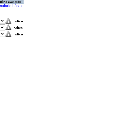
lário avançado
mulário básico