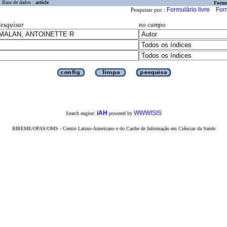
Base de dados :
article
Formu
Formulário livre
For
Pesquisar por :
esquisar
no campo
iAH
WWWISIS
Search engine:
powered by
BIREME/OPAS/OMS - Centro Latino-Americano e do Caribe de Informação em Ciências da Saúde