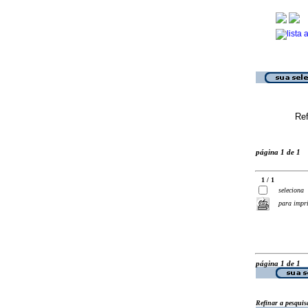
Ref
página 1 de 1
1 / 1
seleciona
para impr
página 1 de 1
Refinar a pesquis