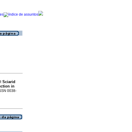
Sciarid
 R
ction in
 ISSN 0038-