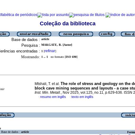
Coleção da biblioteca
Base de dados :
article
Pesquisa :
MAKGATE, B. [Autor]
erências encontradas :
refinar
1
[
]
Mostrando:
1 .. 1
no formato [
ISO 690
]
The role of stress and geology on the d
Mtshali, T. et al.
block cave mining sequences and layouts - a case st
imir
Inst. Min. Metall.
, Nov 2025, vol.125, no.11, p.629-636. ISSN
resumo em inglês
texto em inglês
·
·
a
Base de dados :
article
Formu