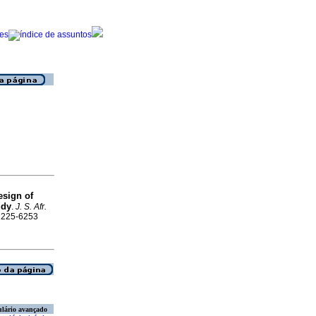
esign of
udy
.
J. S. Afr.
 2225-6253
lário avançado