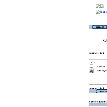
Ref
página 1 de 1
1 / 1
seleciona
para impr
página 1 de 1
Refinar a pesquis