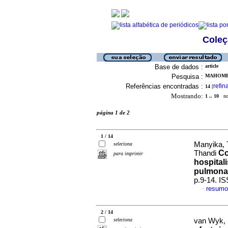
Coleç
Base de dados :
article
Pesquisa :
MAHOMED
Referências encontradas :
refin
14
[
Mostrando:
1 .. 10
no 
página 1 de 2
1 / 14
Manyika, 
seleciona
Co
Thandi
para imprimir
hospital
pulmona
p.9-14. I
resumo
·
2 / 14
seleciona
van Wyk,