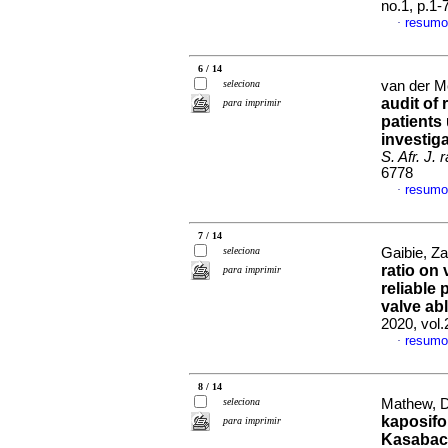
no.1, p.1
resumo
·
6 / 14
seleciona
van der M
audit of
para imprimir
patient
investig
S. Afr. J. 
6778
resumo
·
7 / 14
seleciona
Gaibie, Za
ratio on
para imprimir
reliable 
valve ab
2020, vol.
resumo
·
8 / 14
seleciona
Mathew, 
kaposif
para imprimir
Kasabach