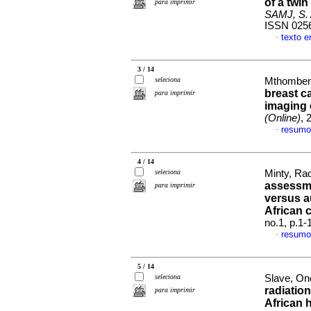
of a twin
para imprimir
SAMJ, S. A
ISSN 025
texto e
·
3 / 14
seleciona
Mthombeni
breast c
para imprimir
imaging 
(Online)
, 
resumo
·
4 / 14
seleciona
Minty, Rad
assessme
para imprimir
versus 
African 
no.1, p.1
resumo
·
5 / 14
seleciona
Slave, On
radiation
para imprimir
African 