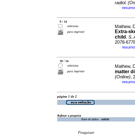
radiol. (On
resumo
·
9 / 14
Mathew, D
seleciona
Extra-sk
para imprimir
child
.
S. 
2078-677
resumo
·
10 / 14
seleciona
Mathew, 
matter d
para imprimir
(Online)
, 
resumo
·
página 1 de 2
Refinar a pesquisa
Base de dados :
article
Pesquisar