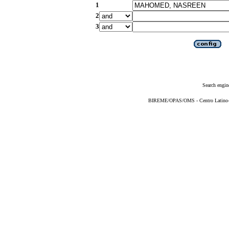
1
2
3
Search engin
BIREME/OPAS/OMS - Centro Latino-Am