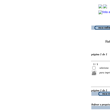
Ref
página 1 de 1
1 / 1
seleciona
para impr
página 1 de 1
Refinar a pesquis