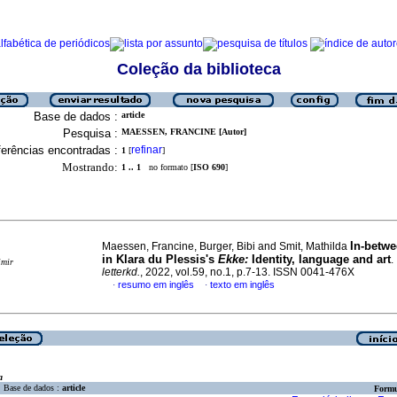
Coleção da biblioteca
Base de dados :
article
Pesquisa :
MAESSEN, FRANCINE [Autor]
erências encontradas :
refinar
1
[
]
Mostrando:
1 .. 1
no formato [
ISO 690
]
In-betw
Maessen, Francine, Burger, Bibi and Smit, Mathilda
in Klara du Plessis's
Ekke:
Identity, language and art
.
imir
letterkd.
, 2022, vol.59, no.1, p.7-13. ISSN 0041-476X
resumo em inglês
texto em inglês
·
·
a
Base de dados :
article
Formu