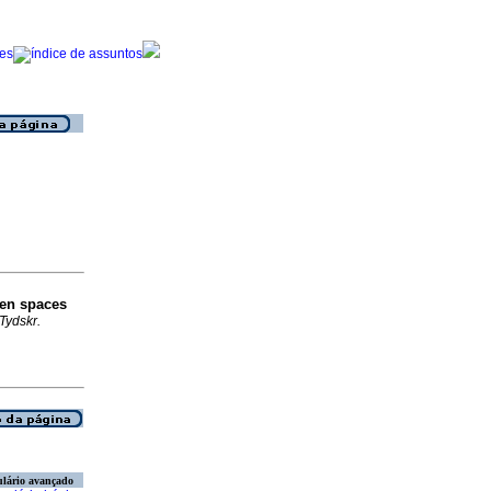
een spaces
Tydskr.
lário avançado