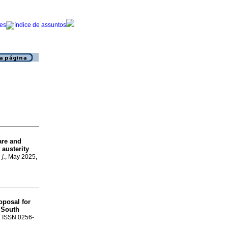
are and
 austerity
j.
, May 2025,
oposal for
 South
4. ISSN 0256-