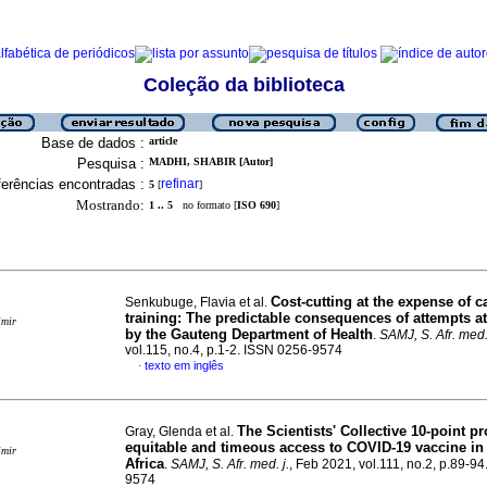
Coleção da biblioteca
Base de dados :
article
Pesquisa :
MADHI, SHABIR [Autor]
erências encontradas :
refinar
5
[
]
Mostrando:
1 .. 5
no formato [
ISO 690
]
Cost-cutting at the expense of c
Senkubuge, Flavia et al.
training: The predictable consequences of attempts at
imir
by the Gauteng Department of Health
.
SAMJ, S. Afr. med. 
vol.115, no.4, p.1-2. ISSN 0256-9574
texto em inglês
·
The Scientists' Collective 10-point pr
Gray, Glenda et al.
equitable and timeous access to COVID-19 vaccine in
imir
Africa
.
SAMJ, S. Afr. med. j.
, Feb 2021, vol.111, no.2, p.89-9
9574