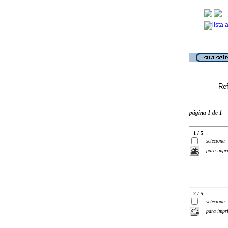
Ref
página 1 de 1
1 / 5
seleciona
para impr
2 / 5
seleciona
para impr