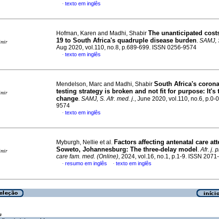
texto em inglês
·
The unanticipated cost
Hofman, Karen and Madhi, Shabir
19 to South Africa's quadruple disease burden
.
SAMJ, S
imir
Aug 2020, vol.110, no.8, p.689-699. ISSN 0256-9574
texto em inglês
·
South Africa's coron
Mendelson, Marc and Madhi, Shabir
testing strategy is broken and not fit for purpose: It's 
imir
change
.
SAMJ, S. Afr. med. j.
, June 2020, vol.110, no.6, p.0-
9574
texto em inglês
·
Factors affecting antenatal care at
Myburgh, Nellie et al.
Soweto, Johannesburg: The three-delay model
.
Afr. j. 
imir
care fam. med. (Online)
, 2024, vol.16, no.1, p.1-9. ISSN 207
resumo em inglês
texto em inglês
·
·
a