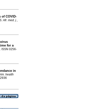
s of COVID-
. Afr. med. j.
,
avirus
time for a
0. ISSN 0256-
tendance in
prim. health
1-2936