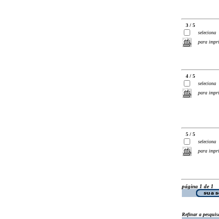
3 / 5
seleciona
para impr
4 / 5
seleciona
para impr
5 / 5
seleciona
para impr
página 1 de 1
Refinar a pesquis