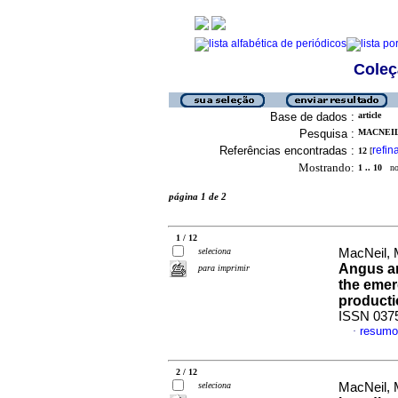
Coleç
Base de dados :
article
Pesquisa :
MACNEIL,
Referências encontradas :
refin
12
[
Mostrando:
1 .. 10
no 
página 1 de 2
1 / 12
seleciona
MacNeil, 
Angus an
para imprimir
the emer
product
ISSN 037
resumo
·
2 / 12
seleciona
MacNeil, 