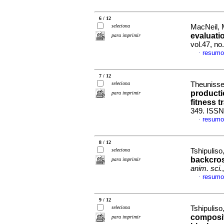
6 / 12
seleciona
MacNeil, M
evaluati
para imprimir
vol.47, n
resumo
·
7 / 12
seleciona
Theunissen
producti
para imprimir
fitness tr
349. ISSN
resumo
·
8 / 12
seleciona
Tshipuliso
backcros
para imprimir
anim. sci.
resumo
·
9 / 12
seleciona
Tshipuliso
composit
para imprimir