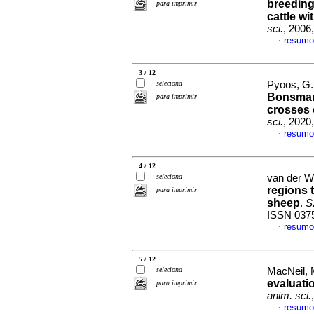
breeding
para imprimir
cattle w
sci.
, 2006
resumo
·
3 / 12
seleciona
Pyoos, G.
Bonsmara
para imprimir
crosses 
sci.
, 2020
resumo
·
4 / 12
seleciona
van der We
regions 
para imprimir
sheep
.
S.
ISSN 037
resumo
·
5 / 12
seleciona
MacNeil, M
evaluatio
para imprimir
anim. sci.
resumo
·