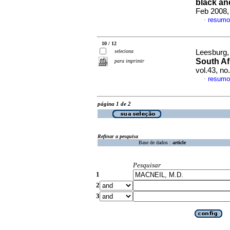
black an
Feb 2008,
resumo
·
10 / 12
seleciona
Leesburg, 
South Af
para imprimir
vol.43, n
resumo
·
página 1 de 2
Refinar a pesquisa
Base de dados :
article
Pesquisar
1
2
3