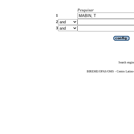
Pesquisar
1
2
3
Search engin
BIREME/OPAS/OMS - Centro Latino-Am