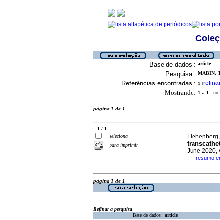
Coleç
Base de dados :
article
Pesquisa :
MABIN, T
Referências encontradas :
refina
1
[
Mostrando:
1 .. 1
no f
página 1 de 1
1 / 1
seleciona
Liebenberg, 
transcathe
para imprimir
June 2020, 
resumo em
·
página 1 de 1
Refinar a pesquisa
Base de dados :
article