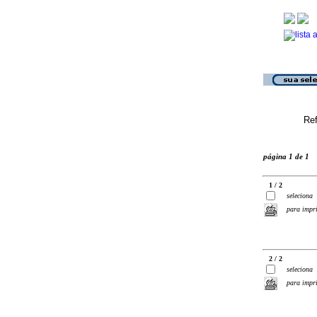
Ref
página 1 de 1
1 / 2
seleciona
para impr
2 / 2
seleciona
para impr