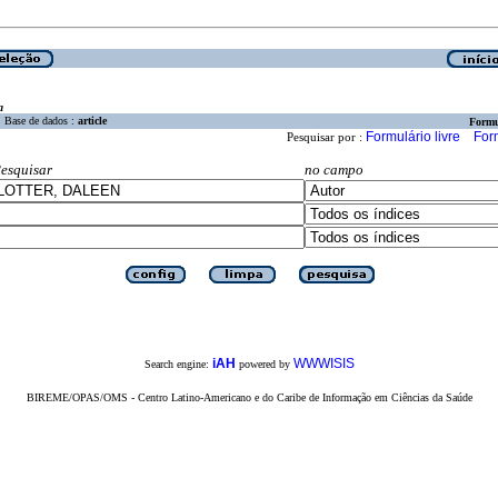
a
Base de dados :
article
Formu
Formulário livre
For
Pesquisar por :
esquisar
no campo
iAH
WWWISIS
Search engine:
powered by
BIREME/OPAS/OMS - Centro Latino-Americano e do Caribe de Informação em Ciências da Saúde