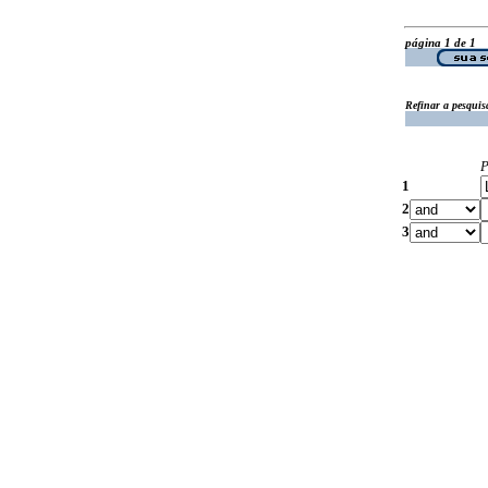
página 1 de 1
Refinar a pesquis
P
1
2
3