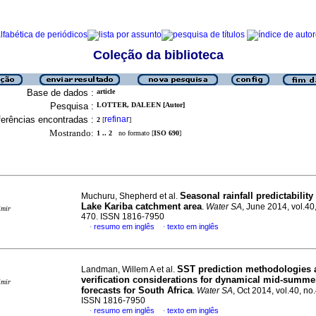
Coleção da biblioteca
Base de dados :
article
Pesquisa :
LOTTER, DALEEN [Autor]
erências encontradas :
refinar
2
[
]
Mostrando:
1 .. 2
no formato [
ISO 690
]
Seasonal rainfall predictability
Muchuru, Shepherd et al.
Lake Kariba catchment area
.
Water SA
, June 2014, vol.40
imir
470. ISSN 1816-7950
resumo em inglês
texto em inglês
·
·
SST prediction methodologies 
Landman, Willem A et al.
verification considerations for dynamical mid-summer
imir
forecasts for South Africa
.
Water SA
, Oct 2014, vol.40, no
ISSN 1816-7950
resumo em inglês
texto em inglês
·
·