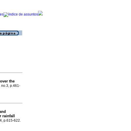
 over the
, no.3, p.461-
and
 rainfall
.4, p.615-622.