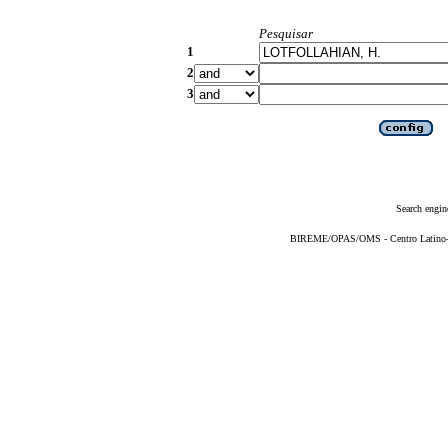
Pesquisar
1
2
3
Search engin
BIREME/OPAS/OMS - Centro Latino-Am