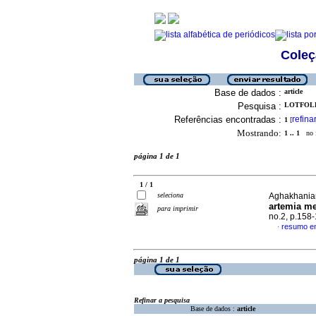
Coleç
Base de dados :
article
Pesquisa :
LOTFOLLA
Referências encontradas :
refina
1
[
Mostrando:
1 .. 1
no f
página 1 de 1
1 / 1
seleciona
Aghakhanian,
artemia me
para imprimir
no.2, p.158
resumo em
·
página 1 de 1
Refinar a pesquisa
Base de dados :
article