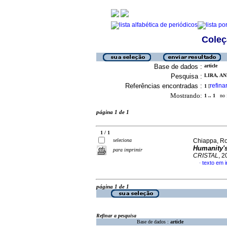
Coleç
Base de dados :
article
Pesquisa :
LIRA, AN
Referências encontradas :
refina
1
[
Mostrando:
1 .. 1
no f
página 1 de 1
1 / 1
seleciona
Chiappa, Ro
Humanity's
para imprimir
CRISTAL
, 2
texto em i
·
página 1 de 1
Refinar a pesquisa
Base de dados :
article