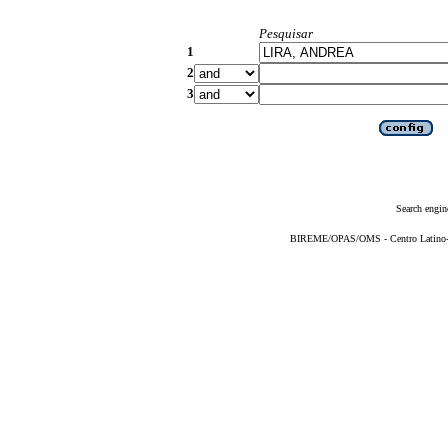
Pesquisar
1
2
3
Search engin
BIREME/OPAS/OMS - Centro Latino-Am