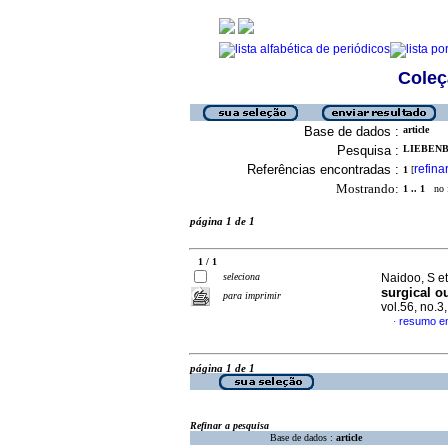
Coleç
Base de dados :
article
Pesquisa :
LIEBENBE
Referências encontradas :
refina
1
[
Mostrando:
1 .. 1
no f
página 1 de 1
1 / 1
seleciona
Naidoo, S et
surgical o
para imprimir
vol.56, no.
resumo em
·
página 1 de 1
Refinar a pesquisa
Base de dados :
article