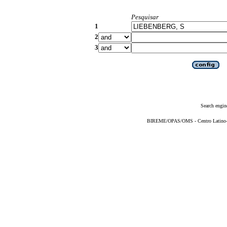
Pesquisar
1
2
3
Search engin
BIREME/OPAS/OMS - Centro Latino-Am