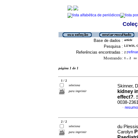
Coleç
Base de dados :
article
Pesquisa :
LEWIS, C
Referências encontradas :
refina
2
[
Mostrando:
1 .. 2
no f
página 1 de 1
1 / 2
seleciona
Skinner, D
kidney i
para imprimir
effect?
.
S
0038-236
resumo
·
2 / 2
du Plessi
seleciona
P
Carolyn
para imprimir
Paediatr