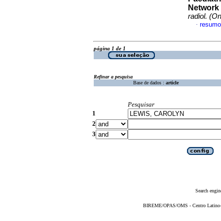
Network
radiol. (On
resumo
·
página 1 de 1
Refinar a pesquisa
Base de dados :
article
Pesquisar
1
2
3
Search engin
BIREME/OPAS/OMS - Centro Latino-Am