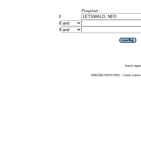
Pesquisar
1
2
3
Search engin
BIREME/OPAS/OMS - Centro Latino-Am