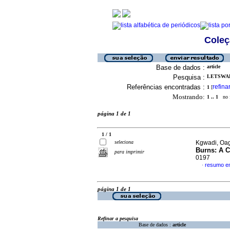
Coleç
Base de dados :
article
Pesquisa :
LETSWAL
Referências encontradas :
refina
1
[
Mostrando:
1 .. 1
no f
página 1 de 1
1 / 1
seleciona
Kgwadi, Oag
Burns: A C
para imprimir
0197
resumo em
·
página 1 de 1
Refinar a pesquisa
Base de dados :
article