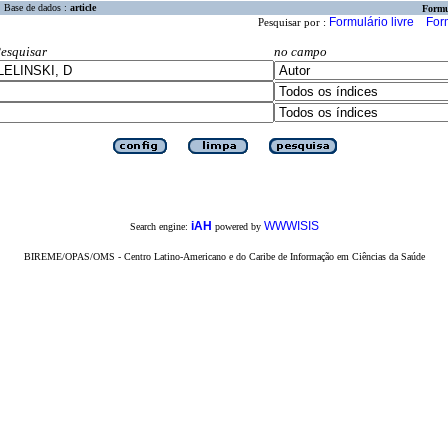
Base de dados :
article
Formu
Formulário livre
For
Pesquisar por :
esquisar
no campo
iAH
WWWISIS
Search engine:
powered by
BIREME/OPAS/OMS - Centro Latino-Americano e do Caribe de Informação em Ciências da Saúde