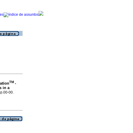
TM
ation
-
s in a
 p.00-00.