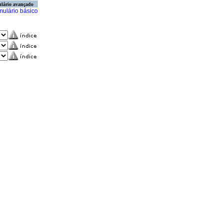
lário avançado
mulário básico