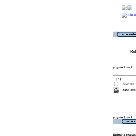
Ref
página 1 de 1
1 / 1
seleciona
para impr
página 1 de 1
Refinar a pesquis