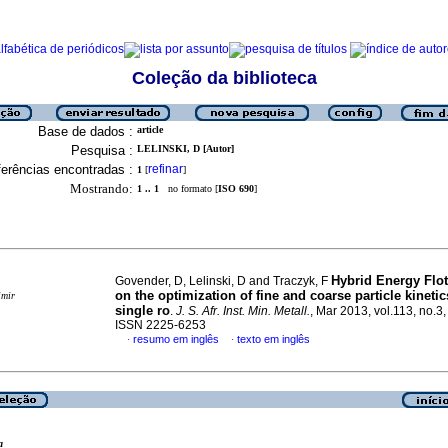
Coleção da biblioteca
Base de dados :
article
Pesquisa :
LELINSKI, D [Autor]
erências encontradas :
refinar
1
[
]
Mostrando:
1 .. 1
no formato [
ISO 690
]
Hybrid Energy Flot
Govender, D, Lelinski, D and Traczyk, F
on the optimization of fine and coarse particle kinetic
imir
single ro
.
J. S. Afr. Inst. Min. Metall.
, Mar 2013, vol.113, no.3,
ISSN 2225-6253
resumo em inglês
texto em inglês
·
·
a