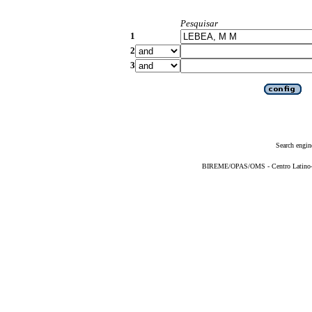
Pesquisar
1
2
3
Search engin
BIREME/OPAS/OMS - Centro Latino-Am