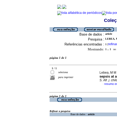
Coleç
Base de dados :
article
Pesquisa :
LEBEA, M
Referências encontradas :
refina
1
[
Mostrando:
1 .. 1
no f
página 1 de 1
1 / 1
seleciona
Lebea, M M 
sepsis at 
para imprimir
S. Afr. j. chi
resumo em
·
página 1 de 1
Refinar a pesquisa
Base de dados :
article