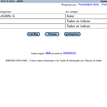
Base de dados :
article
Formu
Formulário livre
For
Pesquisar por :
esquisar
no campo
iAH
WWWISIS
Search engine:
powered by
BIREME/OPAS/OMS - Centro Latino-Americano e do Caribe de Informação em Ciências da Saúde