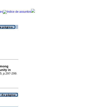
 among
nity in
.5, p.297-299.