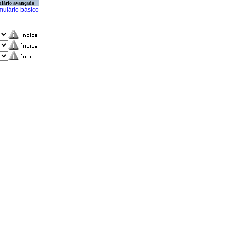
lário avançado
mulário básico