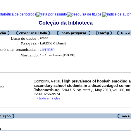
Coleção da biblioteca
Base de dados :
article
Pesquisa :
LAUDIN, G [Autor]
erências encontradas :
refinar
1
[
]
Mostrando:
1 .. 1
no formato [
ISO 690
]
High prevalence of hookah smoking
Combrink, A et al.
secondary school students in a disadvantaged commu
imir
Johannesburg
.
SAMJ, S. Afr. med. j.
, May 2010, vol.100, no
ISSN 0256-9574
texto em inglês
·
a