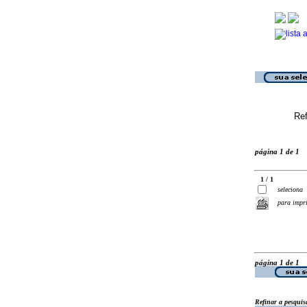
Ref
página 1 de 1
1 / 1
seleciona
para impr
página 1 de 1
Refinar a pesquis