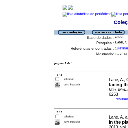
Coleç
Base de dados :
article
Pesquisa :
LANE, A. 
Referências encontradas :
refina
2
[
Mostrando:
1 .. 2
no f
página 1 de 1
1 / 2
seleciona
Lane, A.,
facing t
para imprimir
Min. Metal
6253
resumo
·
2 / 2
seleciona
Lane, A. 
in the p
para imprimir
2013, vol