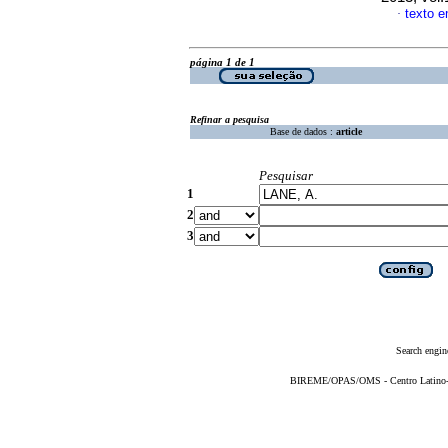
texto e
·
página 1 de 1
Refinar a pesquisa
Base de dados :
article
Pesquisar
1
2
3
Search engin
BIREME/OPAS/OMS - Centro Latino-Am