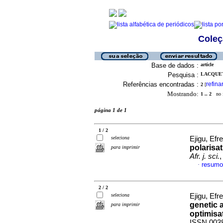
Coleç
Base de dados :
article
Pesquisa :
LACQUET
Referências encontradas :
refina
2
[
Mostrando:
1 .. 2
no f
página 1 de 1
1 / 2
seleciona
Ejigu, Ef
polarisat
para imprimir
Afr. j. sci.
,
resumo
·
2 / 2
seleciona
Ejigu, Ef
genetic a
para imprimir
optimisa
ISSN 003