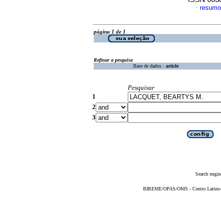
resumo
·
página 1 de 1
Refinar a pesquisa
Base de dados :
article
Pesquisar
1
2
3
Search engin
BIREME/OPAS/OMS - Centro Latino-Am