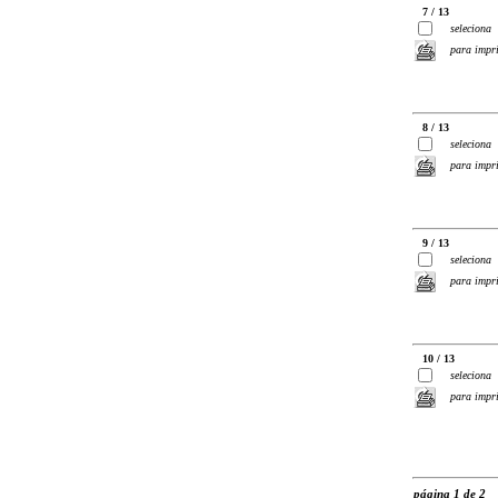
7 / 13
seleciona
para impr
8 / 13
seleciona
para impr
9 / 13
seleciona
para impr
10 / 13
seleciona
para impr
página 1 de 2