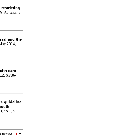
restricting
. Afr. med. j.
,
isal and the
 May 2014,
alth care
.12, p.786-
ce guideline
South
8, no.1, p.1-
ara página