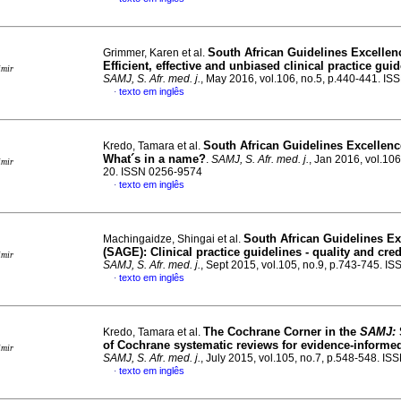
South African Guidelines Excellen
Grimmer, Karen et al.
Efficient, effective and unbiased clinical practice gui
imir
SAMJ, S. Afr. med. j.
, May 2016, vol.106, no.5, p.440-441. I
texto em inglês
·
South African Guidelines Excellen
Kredo, Tamara et al.
What´s in a name?
.
SAMJ, S. Afr. med. j.
, Jan 2016, vol.106
imir
20. ISSN 0256-9574
texto em inglês
·
South African Guidelines Ex
Machingaidze, Shingai et al.
(SAGE): Clinical practice guidelines - quality and cred
imir
SAMJ, S. Afr. med. j.
, Sept 2015, vol.105, no.9, p.743-745. 
texto em inglês
·
The Cochrane Corner in the
SAMJ:
Kredo, Tamara et al.
of Cochrane systematic reviews for evidence-informed
imir
SAMJ, S. Afr. med. j.
, July 2015, vol.105, no.7, p.548-548. I
texto em inglês
·