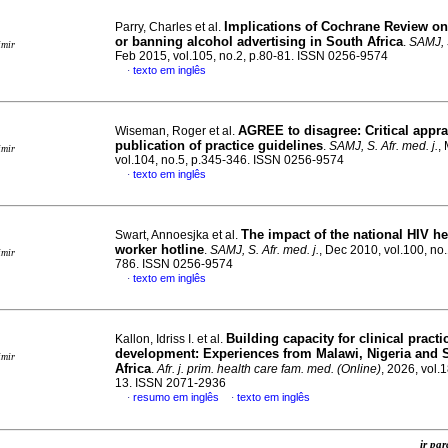
Implications of Cochrane Review on 
Parry, Charles et al.
or banning alcohol advertising in South Africa
.
SAMJ, S
imir
Feb 2015, vol.105, no.2, p.80-81. ISSN 0256-9574
texto em inglês
·
AGREE to disagree: Critical appra
Wiseman, Roger et al.
publication of practice guidelines
.
SAMJ, S. Afr. med. j.
,
imir
vol.104, no.5, p.345-346. ISSN 0256-9574
texto em inglês
·
The impact of the national HIV he
Swart, Annoesjka et al.
worker hotline
.
SAMJ, S. Afr. med. j.
, Dec 2010, vol.100, no
imir
786. ISSN 0256-9574
texto em inglês
·
Building capacity for clinical practi
Kallon, Idriss I. et al.
development: Experiences from Malawi, Nigeria and 
imir
Africa
.
Afr. j. prim. health care fam. med. (Online)
, 2026, vol.1
13. ISSN 2071-2936
resumo em inglês
texto em inglês
·
·
ir p