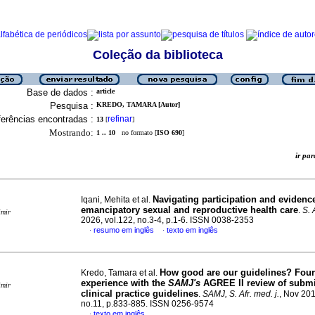
Coleção da biblioteca
Base de dados :
article
Pesquisa :
KREDO, TAMARA [Autor]
erências encontradas :
refinar
13
[
]
Mostrando:
1 .. 10
no formato [
ISO 690
]
ir p
Navigating participation and evidenc
Iqani, Mehita et al.
emancipatory sexual and reproductive health care
.
S. A
imir
2026, vol.122, no.3-4, p.1-6. ISSN 0038-2353
resumo em inglês
texto em inglês
·
·
How good are our guidelines? Four
Kredo, Tamara et al.
experience with the
SAMJ's
AGREE II review of submi
imir
clinical practice guidelines
.
SAMJ, S. Afr. med. j.
, Nov 201
no.11, p.833-885. ISSN 0256-9574
texto em inglês
·