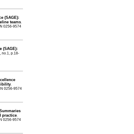
ce (SAGE):
deline teams
.
SSN 0256-9574
ce (SAGE):
, no.1, p.18-
cellence
ibility
.
ISSN 0256-9574
Summaries
 practice
.
SSN 0256-9574