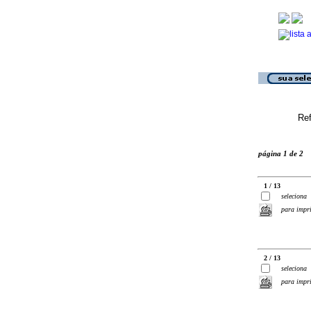
Ref
página 1 de 2
1 / 13
seleciona
para impr
2 / 13
seleciona
para impr