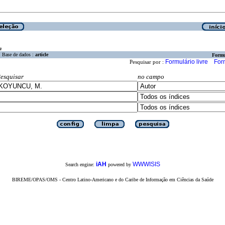
a
Base de dados :
article
Formu
Formulário livre
For
Pesquisar por :
esquisar
no campo
iAH
WWWISIS
Search engine:
powered by
BIREME/OPAS/OMS - Centro Latino-Americano e do Caribe de Informação em Ciências da Saúde