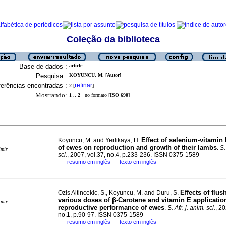
Coleção da biblioteca
Base de dados :
article
Pesquisa :
KOYUNCU, M. [Autor]
erências encontradas :
refinar
2
[
]
Mostrando:
1 .. 2
no formato [
ISO 690
]
Effect of selenium-vitamin 
Koyuncu, M. and Yerlikaya, H.
of ewes on reproduction and growth of their lambs
.
S.
imir
sci.
, 2007, vol.37, no.4, p.233-236. ISSN 0375-1589
resumo em inglês
texto em inglês
·
·
Effects of flu
Ozis Altincekic, S., Koyuncu, M. and Duru, S.
various doses of
β
-Carotene and vitamin E applicatio
imir
reproductive performance of ewes
.
S. Afr. j. anim. sci.
, 20
no.1, p.90-97. ISSN 0375-1589
resumo em inglês
texto em inglês
·
·