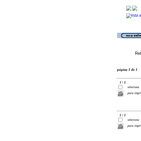
Ref
página 1 de 1
1 / 2
seleciona
para impr
2 / 2
seleciona
para impr