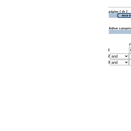
página 1 de 1
Refinar a pesquis
P
1
2
3