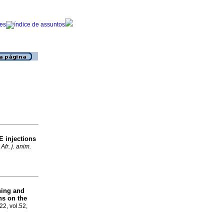
E injections
 Afr. j. anim.
shing and
ns on the
22, vol.52,