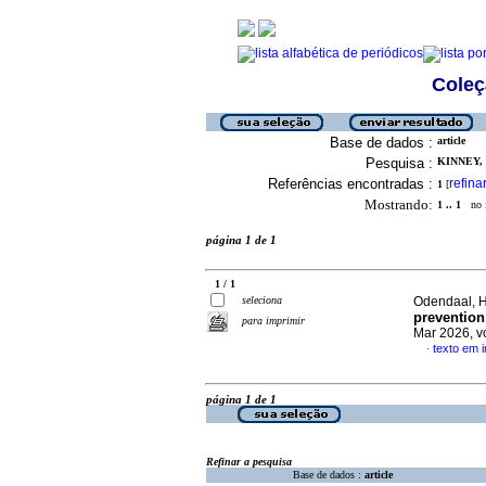
Coleç
Base de dados :
article
Pesquisa :
KINNEY, 
Referências encontradas :
refina
1
[
Mostrando:
1 .. 1
no f
página 1 de 1
1 / 1
seleciona
Odendaal, H
prevention
para imprimir
Mar 2026, v
texto em i
·
página 1 de 1
Refinar a pesquisa
Base de dados :
article