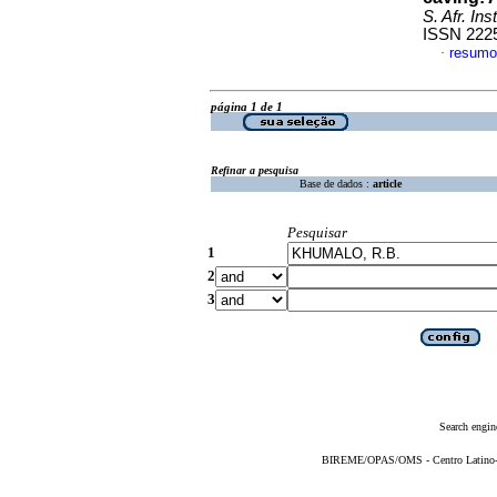
S. Afr. Ins
ISSN 222
resumo
·
página 1 de 1
Refinar a pesquisa
Base de dados :
article
Pesquisar
1
2
3
Search engin
BIREME/OPAS/OMS - Centro Latino-Am