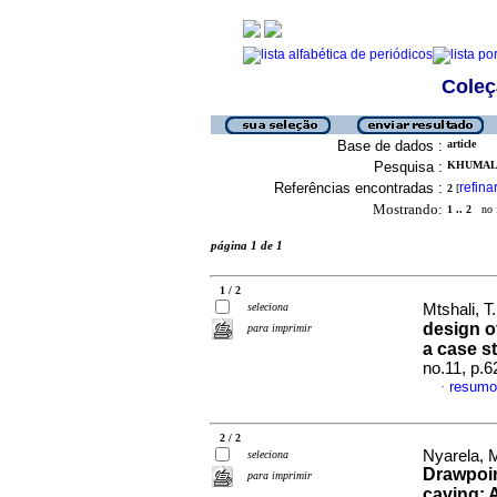
Coleç
Base de dados :
article
Pesquisa :
KHUMALO,
Referências encontradas :
refina
2
[
Mostrando:
1 .. 2
no f
página 1 de 1
1 / 2
seleciona
Mtshali, T.
design o
para imprimir
a case s
no.11, p.
resumo
·
2 / 2
Nyarela, 
seleciona
Drawpoin
para imprimir
caving: 