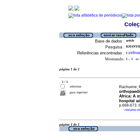
Coleç
Base de dados :
article
Pesquisa :
KHANYILE
Referências encontradas :
refina
1
[
Mostrando:
1 .. 1
no f
página 1 de 1
1 / 1
seleciona
Rachuene, P
orthopaedi
para imprimir
Africa: A m
hospital a
p.668-673.
resumo em
·
página 1 de 1