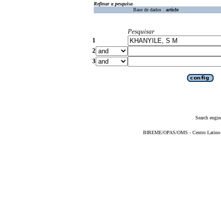
Refinar a pesquisa
Base de dados :
article
Pesquisar
1
2
3
Search engin
BIREME/OPAS/OMS - Centro Latino-Am