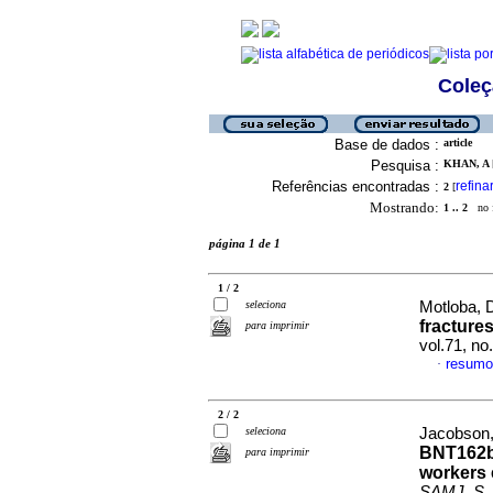
Coleç
Base de dados :
article
Pesquisa :
KHAN, A [
Referências encontradas :
refina
2
[
Mostrando:
1 .. 2
no f
página 1 de 1
1 / 2
seleciona
Motloba, D
fracture
para imprimir
vol.71, n
resumo
·
2 / 2
seleciona
Jacobson,
BNT162b2
para imprimir
workers 
SAMJ, S. A