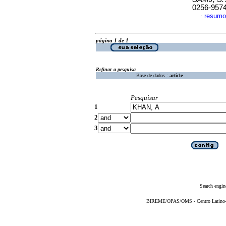
0256-957
resumo
·
página 1 de 1
Refinar a pesquisa
Base de dados :
article
Pesquisar
1
2
3
Search engin
BIREME/OPAS/OMS - Centro Latino-Am