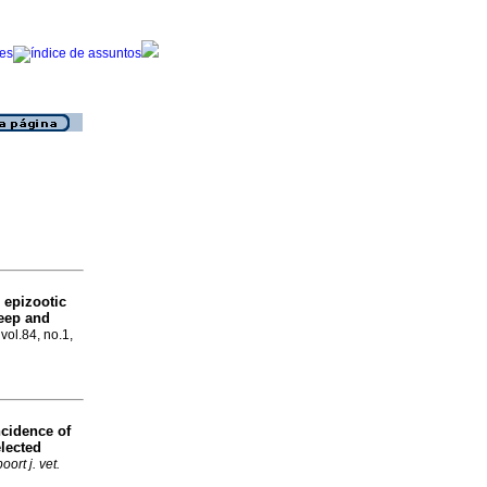
 epizootic
eep and
 vol.84, no.1,
ncidence of
lected
ort j. vet.