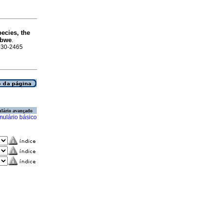
pecies, the
abwe
.
0030-2465
lário avançado
mulário básico