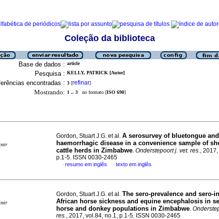
Coleção da biblioteca
Base de dados :
article
Pesquisa :
KELLY, PATRICK [Autor]
erências encontradas :
refinar
3
[
]
Mostrando:
1 .. 3
no formato [
ISO 690
]
A serosurvey of bluetongue and
Gordon, Stuart J.G. et al.
haemorrhagic disease in a convenience sample of sh
imir
cattle herds in Zimbabwe
.
Onderstepoort j. vet. res.
, 2017,
p.1-5. ISSN 0030-2465
resumo em inglês
texto em inglês
·
·
The sero-prevalence and sero-i
Gordon, Stuart J.G. et al.
African horse sickness and equine encephalosis in se
imir
horse and donkey populations in Zimbabwe
.
Onderstepo
res.
, 2017, vol.84, no.1, p.1-5. ISSN 0030-2465