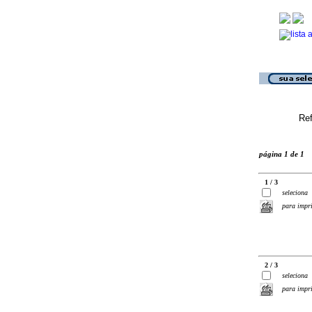
Ref
página 1 de 1
1 / 3
seleciona
para impr
2 / 3
seleciona
para impr