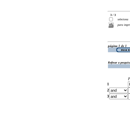
3 / 3
seleciona
para impr
página 1 de 1
Refinar a pesquis
P
1
2
3