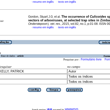
resumo em inglês
texto em inglês
·
·
The occurrence of
Culicoides
s
Gordon, Stuart J.G. et al.
vectors of arboviruses, at selected trap sites in Zimb
imir
Onderstepoort j. vet. res.
, 2015, vol.82, no.1, p.01-08. ISSN 
resumo em inglês
texto em inglês
·
·
a
Base de dados :
article
Formu
Formulário livre
For
Pesquisar por :
esquisar
no campo
iAH
WWWISIS
Search engine:
powered by