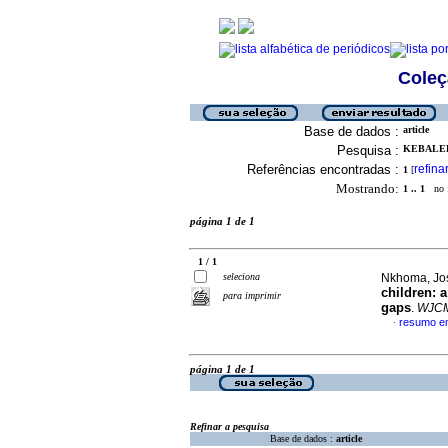
Coleç
Base de dados :
article
Pesquisa :
KEBALEP
Referências encontradas :
refina
1
[
Mostrando:
1 .. 1
no f
página 1 de 1
1 / 1
seleciona
Nkhoma, Jos
children: 
para imprimir
gaps
.
WJC
resumo em
·
página 1 de 1
Refinar a pesquisa
Base de dados :
article