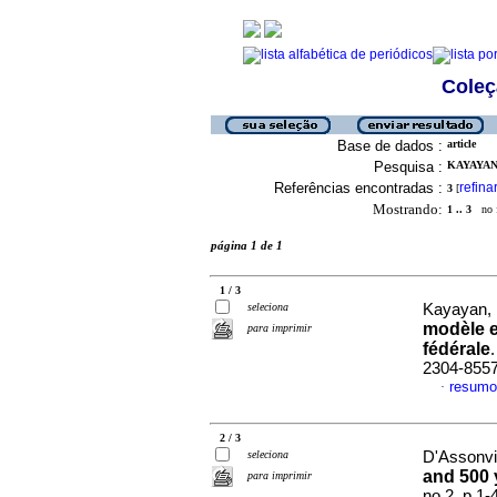
Coleç
Base de dados :
article
Pesquisa :
KAYAYAN,
Referências encontradas :
refina
3
[
Mostrando:
1 .. 3
no f
página 1 de 1
1 / 3
seleciona
Kayayan, 
modèle e
para imprimir
fédérale
2304-855
resumo
·
2 / 3
seleciona
D'Assonvil
and 500 
para imprimir
no.2, p.1