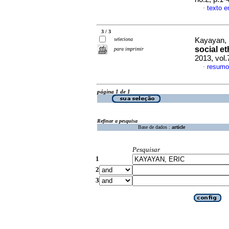
texto e
·
3 / 3
seleciona
Kayayan, 
social et
para imprimir
2013, vol.
resumo
·
página 1 de 1
Refinar a pesquisa
Base de dados :
article
Pesquisar
1
2
3