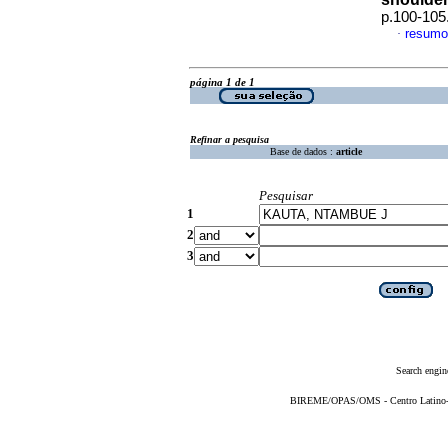
p.100-105
resumo
·
página 1 de 1
Refinar a pesquisa
Base de dados :
article
Pesquisar
1
2
3
Search engin
BIREME/OPAS/OMS - Centro Latino-Am