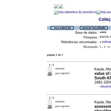
Coleç
Base de dados :
article
Pesquisa :
KAUTA, N
Referências encontradas :
refina
2
[
Mostrando:
1 .. 2
no f
página 1 de 1
1 / 2
seleciona
Kauta, Nt
value of
para imprimir
South Af
1681-150
resumo
·
2 / 2
seleciona
Kauta, Nt
assessme
para imprimir
shoulder