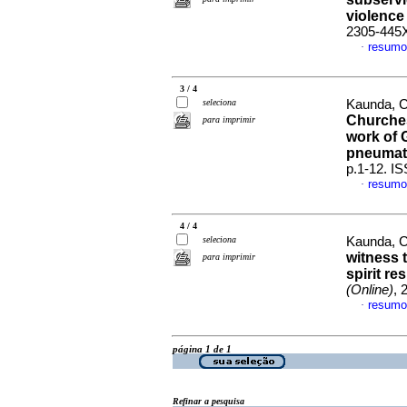
violence 
2305-445
resumo
·
3 / 4
seleciona
Kaunda, C
Churches
para imprimir
work of 
pneumato
p.1-12. I
resumo
·
4 / 4
seleciona
Kaunda, 
witness 
para imprimir
spirit re
(Online)
, 
resumo
·
página 1 de 1
Refinar a pesquisa