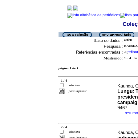
Coleç
Base de dados :
article
Pesquisa :
KAUNDA,
Referências encontradas :
refina
4
[
Mostrando:
1 .. 4
no f
página 1 de 1
1 / 4
seleciona
Kaunda, 
Lungu: T
para imprimir
presiden
campaig
9467
resumo
·
2 / 4
seleciona
Kaunda, 
subservie
para imprimir