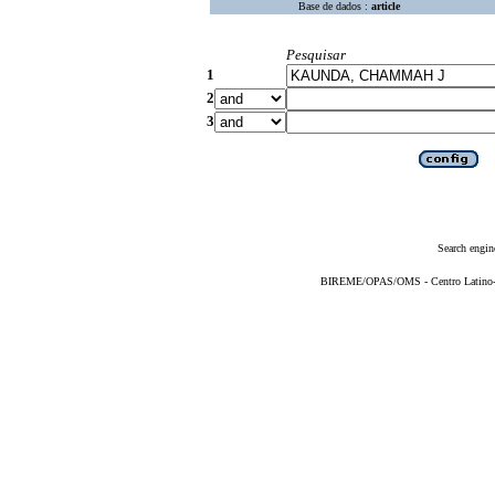
Base de dados :
article
Pesquisar
1
2
3
Search engin
BIREME/OPAS/OMS - Centro Latino-Am